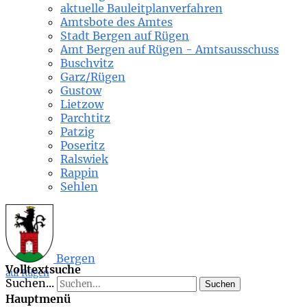
aktuelle Bauleitplanverfahren
Amtsbote des Amtes
Stadt Bergen auf Rügen
Amt Bergen auf Rügen - Amtsausschuss
Buschvitz
Garz/Rügen
Gustow
Lietzow
Parchtitz
Patzig
Poseritz
Ralswiek
Rappin
Sehlen
Bergen
Volltextsuche
auf Rügen
Suchen...
Suchen
Hauptmenü