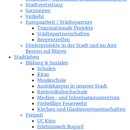
Stadtvertretung
Satzungen
Verkehr
Europaarbeit / Städtepartner
Transnationale Projekte
Städtepartnerschaften
Bergentreffen
Förderprojekte in der Stadt und im Amt
Bergen auf Rügen
Stadtleben
Bildung & Soziales
Schulen
Kitas
Musikschule
Ausbildungen in unserer Stadt
Kreisvolkshochschule
Medien- und Informationszentrum
Freiwillige Feuerwehr
Kirchen und Glaubensgemeinschaften
Freizeit
UC Kino
Erlebniswelt Rugard