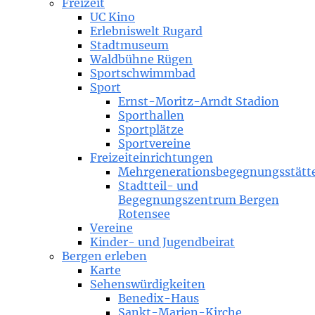
Freizeit
UC Kino
Erlebniswelt Rugard
Stadtmuseum
Waldbühne Rügen
Sportschwimmbad
Sport
Ernst-Moritz-Arndt Stadion
Sporthallen
Sportplätze
Sportvereine
Freizeiteinrichtungen
Mehrgenerationsbegegnungsstätt
Stadtteil- und
Begegnungszentrum Bergen
Rotensee
Vereine
Kinder- und Jugendbeirat
Bergen erleben
Karte
Sehenswürdigkeiten
Benedix-Haus
Sankt-Marien-Kirche