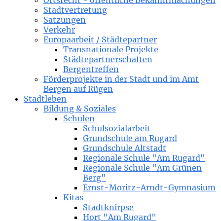
Ortsrecht - öffentliche Bekanntmachungen
Stadtvertretung
Satzungen
Verkehr
Europaarbeit / Städtepartner
Transnationale Projekte
Städtepartnerschaften
Bergentreffen
Förderprojekte in der Stadt und im Amt
Bergen auf Rügen
Stadtleben
Bildung & Soziales
Schulen
Schulsozialarbeit
Grundschule am Rugard
Grundschule Altstadt
Regionale Schule "Am Rugard"
Regionale Schule "Am Grünen
Berg"
Ernst-Moritz-Arndt-Gymnasium
Kitas
Stadtknirpse
Hort "Am Rugard"