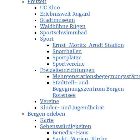
Freizeit
UC Kino
Erlebniswelt Rugard
Stadtmuseum
Waldbühne Rügen
Sportschwimmbad
Sport
Ernst-Moritz-Arndt Stadion
Sporthallen
Sportplätze
Sportvereine
Freizeiteinrichtungen
Mehrgenerationsbegegnungsstätt
Stadtteil- und
Begegnungszentrum Bergen
Rotensee
Vereine
Kinder- und Jugendbeirat
Bergen erleben
Karte
Sehenswürdigkeiten
Benedix-Haus
Sankt-Marien-Kirche