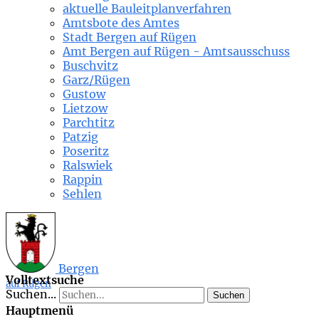
aktuelle Bauleitplanverfahren
Amtsbote des Amtes
Stadt Bergen auf Rügen
Amt Bergen auf Rügen - Amtsausschuss
Buschvitz
Garz/Rügen
Gustow
Lietzow
Parchtitz
Patzig
Poseritz
Ralswiek
Rappin
Sehlen
Bergen
Volltextsuche
auf Rügen
Suchen...
Suchen
Hauptmenü