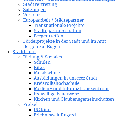
Stadtvertretung
Satzungen
Verkehr
Europaarbeit / Städtepartner
Transnationale Projekte
Städtepartnerschaften
Bergentreffen
Förderprojekte in der Stadt und im Amt
Bergen auf Rügen
Stadtleben
Bildung & Soziales
Schulen
Kitas
Musikschule
Ausbildungen in unserer Stadt
Kreisvolkshochschule
Medien- und Informationszentrum
Freiwillige Feuerwehr
Kirchen und Glaubensgemeinschaften
Freizeit
UC Kino
Erlebniswelt Rugard