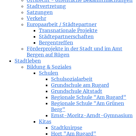
Ortsrecht - öffentliche Bekanntmachungen
Stadtvertretung
Satzungen
Verkehr
Europaarbeit / Städtepartner
Transnationale Projekte
Städtepartnerschaften
Bergentreffen
Förderprojekte in der Stadt und im Amt
Bergen auf Rügen
Stadtleben
Bildung & Soziales
Schulen
Schulsozialarbeit
Grundschule am Rugard
Grundschule Altstadt
Regionale Schule "Am Rugard"
Regionale Schule "Am Grünen
Berg"
Ernst-Moritz-Arndt-Gymnasium
Kitas
Stadtknirpse
Hort "Am Rugard"