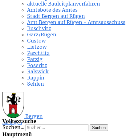
aktuelle Bauleitplanverfahren
Amtsbote des Amtes
Stadt Bergen auf Rügen
Amt Bergen auf Rügen - Amtsausschuss
Buschvitz
Garz/Rügen
Gustow
Lietzow
Parchtitz
Patzig
Poseritz
Ralswiek
Rappin
Sehlen
Bergen
Volltextsuche
auf Rügen
Suchen...
Suchen
Hauptmenü