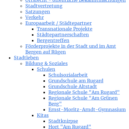
Ortsrecht - öffentliche Bekanntmachungen
Stadtvertretung
Satzungen
Verkehr
Europaarbeit / Städtepartner
Transnationale Projekte
Städtepartnerschaften
Bergentreffen
Förderprojekte in der Stadt und im Amt
Bergen auf Rügen
Stadtleben
Bildung & Soziales
Schulen
Schulsozialarbeit
Grundschule am Rugard
Grundschule Altstadt
Regionale Schule "Am Rugard"
Regionale Schule "Am Grünen
Berg"
Ernst-Moritz-Arndt-Gymnasium
Kitas
Stadtknirpse
Hort "Am Rugard"