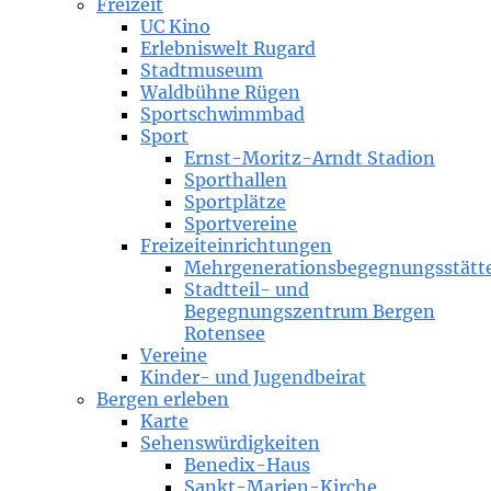
Freizeit
UC Kino
Erlebniswelt Rugard
Stadtmuseum
Waldbühne Rügen
Sportschwimmbad
Sport
Ernst-Moritz-Arndt Stadion
Sporthallen
Sportplätze
Sportvereine
Freizeiteinrichtungen
Mehrgenerationsbegegnungsstätt
Stadtteil- und
Begegnungszentrum Bergen
Rotensee
Vereine
Kinder- und Jugendbeirat
Bergen erleben
Karte
Sehenswürdigkeiten
Benedix-Haus
Sankt-Marien-Kirche