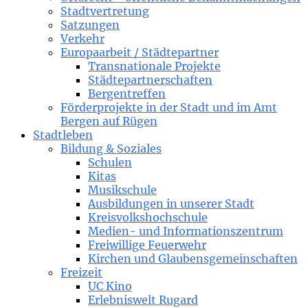
Stadtvertretung
Satzungen
Verkehr
Europaarbeit / Städtepartner
Transnationale Projekte
Städtepartnerschaften
Bergentreffen
Förderprojekte in der Stadt und im Amt
Bergen auf Rügen
Stadtleben
Bildung & Soziales
Schulen
Kitas
Musikschule
Ausbildungen in unserer Stadt
Kreisvolkshochschule
Medien- und Informationszentrum
Freiwillige Feuerwehr
Kirchen und Glaubensgemeinschaften
Freizeit
UC Kino
Erlebniswelt Rugard