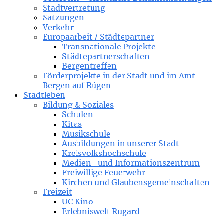
Stadtvertretung
Satzungen
Verkehr
Europaarbeit / Städtepartner
Transnationale Projekte
Städtepartnerschaften
Bergentreffen
Förderprojekte in der Stadt und im Amt
Bergen auf Rügen
Stadtleben
Bildung & Soziales
Schulen
Kitas
Musikschule
Ausbildungen in unserer Stadt
Kreisvolkshochschule
Medien- und Informationszentrum
Freiwillige Feuerwehr
Kirchen und Glaubensgemeinschaften
Freizeit
UC Kino
Erlebniswelt Rugard