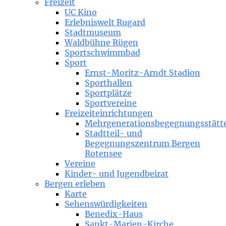
Freizeit
UC Kino
Erlebniswelt Rugard
Stadtmuseum
Waldbühne Rügen
Sportschwimmbad
Sport
Ernst-Moritz-Arndt Stadion
Sporthallen
Sportplätze
Sportvereine
Freizeiteinrichtungen
Mehrgenerationsbegegnungsstätt
Stadtteil- und
Begegnungszentrum Bergen
Rotensee
Vereine
Kinder- und Jugendbeirat
Bergen erleben
Karte
Sehenswürdigkeiten
Benedix-Haus
Sankt-Marien-Kirche