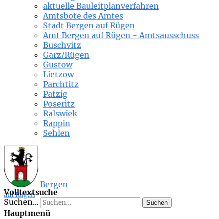
aktuelle Bauleitplanverfahren
Amtsbote des Amtes
Stadt Bergen auf Rügen
Amt Bergen auf Rügen - Amtsausschuss
Buschvitz
Garz/Rügen
Gustow
Lietzow
Parchtitz
Patzig
Poseritz
Ralswiek
Rappin
Sehlen
Bergen
Volltextsuche
auf Rügen
Suchen...
Suchen
Hauptmenü