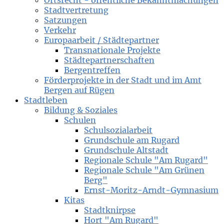
Ortsrecht - öffentliche Bekanntmachungen
Stadtvertretung
Satzungen
Verkehr
Europaarbeit / Städtepartner
Transnationale Projekte
Städtepartnerschaften
Bergentreffen
Förderprojekte in der Stadt und im Amt
Bergen auf Rügen
Stadtleben
Bildung & Soziales
Schulen
Schulsozialarbeit
Grundschule am Rugard
Grundschule Altstadt
Regionale Schule "Am Rugard"
Regionale Schule "Am Grünen
Berg"
Ernst-Moritz-Arndt-Gymnasium
Kitas
Stadtknirpse
Hort "Am Rugard"