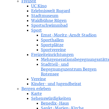
Freizeit
UC Kino
Erlebniswelt Rugard
Stadtmuseum
Waldbühne Rügen
Sportschwimmbad
Sport
Ernst-Moritz-Arndt Stadion
Sporthallen
Sportplätze
Sportvereine
Freizeiteinrichtungen
Mehrgenerationsbegegnungsstätt
Stadtteil- und
Begegnungszentrum Bergen
Rotensee
Vereine
Kinder- und Jugendbeirat
Bergen erleben
Karte
Sehenswürdigkeiten
Benedix-Haus
Sankt-Marien-Kirche