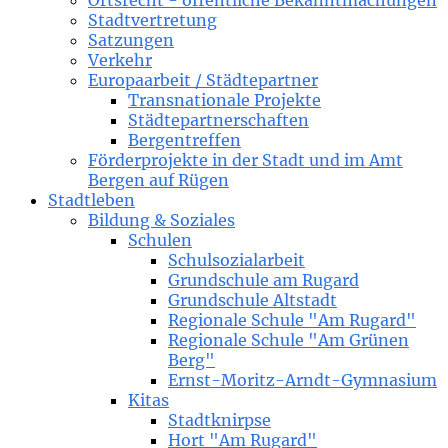
Ortsrecht - öffentliche Bekanntmachungen
Stadtvertretung
Satzungen
Verkehr
Europaarbeit / Städtepartner
Transnationale Projekte
Städtepartnerschaften
Bergentreffen
Förderprojekte in der Stadt und im Amt
Bergen auf Rügen
Stadtleben
Bildung & Soziales
Schulen
Schulsozialarbeit
Grundschule am Rugard
Grundschule Altstadt
Regionale Schule "Am Rugard"
Regionale Schule "Am Grünen
Berg"
Ernst-Moritz-Arndt-Gymnasium
Kitas
Stadtknirpse
Hort "Am Rugard"