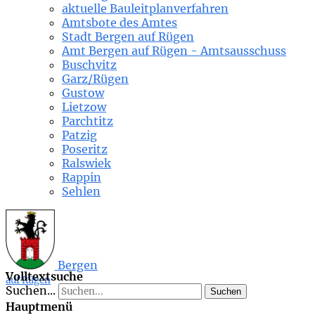
aktuelle Bauleitplanverfahren
Amtsbote des Amtes
Stadt Bergen auf Rügen
Amt Bergen auf Rügen - Amtsausschuss
Buschvitz
Garz/Rügen
Gustow
Lietzow
Parchtitz
Patzig
Poseritz
Ralswiek
Rappin
Sehlen
Bergen
Volltextsuche
auf Rügen
Suchen...
Suchen
Hauptmenü