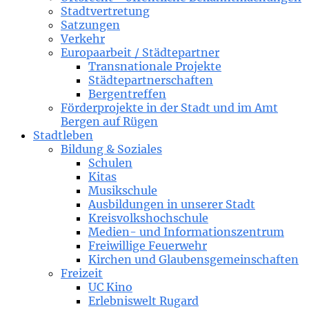
Stadtvertretung
Satzungen
Verkehr
Europaarbeit / Städtepartner
Transnationale Projekte
Städtepartnerschaften
Bergentreffen
Förderprojekte in der Stadt und im Amt
Bergen auf Rügen
Stadtleben
Bildung & Soziales
Schulen
Kitas
Musikschule
Ausbildungen in unserer Stadt
Kreisvolkshochschule
Medien- und Informationszentrum
Freiwillige Feuerwehr
Kirchen und Glaubensgemeinschaften
Freizeit
UC Kino
Erlebniswelt Rugard