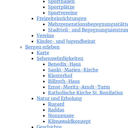
Sporthallen
Sportplätze
Sportvereine
Freizeiteinrichtungen
Mehrgenerationsbegegnungsstätt
Stadtteil- und Begegnungszentru
Vereine
Kinder- und Jugendbeirat
Bergen erleben
Karte
Sehenswürdigkeiten
Benedix-Haus
Sankt-Marien-Kirche
Klosterhof
Billroth-Haus
Ernst-Moritz-Arndt-Turm
Katholische Kirche St. Bonifatius
Natur und Erholung
Rugard
Raddas
Nonnensee
Klimawaldkonzept
Geschichte