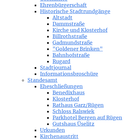
Ehrenbürgerschaft
Historische Stadtrundgänge
Altstadt
Dammstraße
Kirche und Klosterhof
Billrothstraße
Gadmundstraße
"Goldener Brinken"
Bahnhofstraße
Rugard
Stadtjournal
Informationsbroschüre
Standesamt
Eheschließungen
Benedixhaus
Klosterhof
Rathaus Garz/Rügen
Schloss Ralswiek
Parkhotel Bergen auf Rügen
Gutshaus Üselitz
Urkunden
Kirchenaustritt