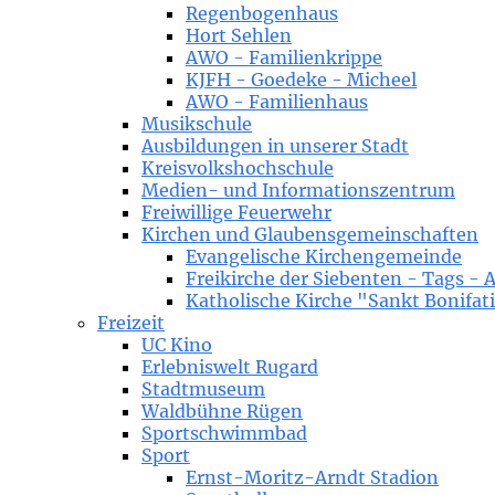
Regenbogenhaus
Hort Sehlen
AWO - Familienkrippe
KJFH - Goedeke - Micheel
AWO - Familienhaus
Musikschule
Ausbildungen in unserer Stadt
Kreisvolkshochschule
Medien- und Informationszentrum
Freiwillige Feuerwehr
Kirchen und Glaubensgemeinschaften
Evangelische Kirchengemeinde
Freikirche der Siebenten - Tags - 
Katholische Kirche "Sankt Bonifat
Freizeit
UC Kino
Erlebniswelt Rugard
Stadtmuseum
Waldbühne Rügen
Sportschwimmbad
Sport
Ernst-Moritz-Arndt Stadion