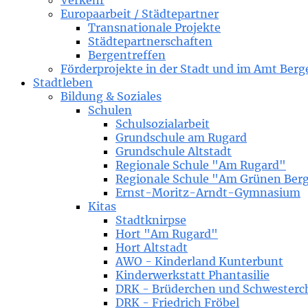
Verkehr
Europaarbeit / Städtepartner
Transnationale Projekte
Städtepartnerschaften
Bergentreffen
Förderprojekte in der Stadt und im Amt Berg
Stadtleben
Bildung & Soziales
Schulen
Schulsozialarbeit
Grundschule am Rugard
Grundschule Altstadt
Regionale Schule "Am Rugard"
Regionale Schule "Am Grünen Ber
Ernst-Moritz-Arndt-Gymnasium
Kitas
Stadtknirpse
Hort "Am Rugard"
Hort Altstadt
AWO - Kinderland Kunterbunt
Kinderwerkstatt Phantasilie
DRK - Brüderchen und Schwesterc
DRK - Friedrich Fröbel