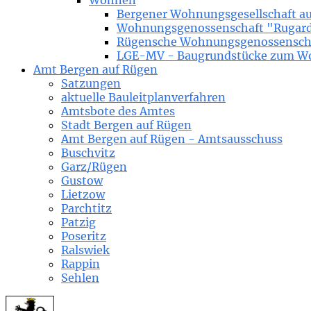
Wohnen
Bergener Wohnungsgesellschaft a
Wohnungsgenossenschaft "Rugard"
Rügensche Wohnungsgenossenscha
LGE-MV - Baugrundstücke zum Wohn
Amt Bergen auf Rügen
Satzungen
aktuelle Bauleitplanverfahren
Amtsbote des Amtes
Stadt Bergen auf Rügen
Amt Bergen auf Rügen - Amtsausschuss
Buschvitz
Garz/Rügen
Gustow
Lietzow
Parchtitz
Patzig
Poseritz
Ralswiek
Rappin
Sehlen